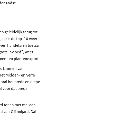
ederlandse
 geleidelijk terug tot
jaar is de top-10 weer
jven handelaren toe aan
rote invloed”, weet
men- en plantenexport.
arc Limmen van
 het Midden- en Verre
vooral het brede en diepe
l voor dat brede
erd tot en met mei een
d van € 6 miljard. Dat