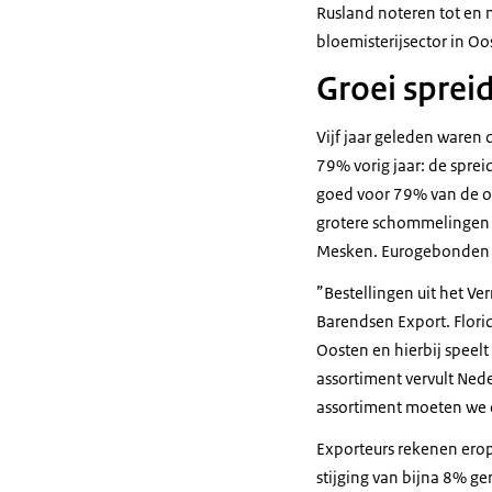
Rusland noteren tot en m
bloemisterijsector in Oo
Groei spreidi
Vijf jaar geleden waren
79% vorig jaar: de sprei
goed voor 79% van de o
grotere schommelingen i
Mesken. Eurogebonden e
”Bestellingen uit het Ve
Barendsen Export. Flori
Oosten en hierbij speelt
assortiment vervult Ned
assortiment moeten we o
Exporteurs rekenen erop,
stijging van bijna 8% ge