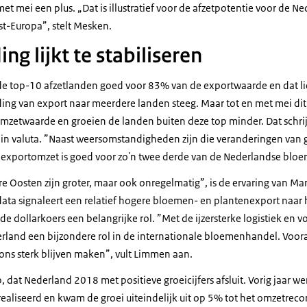
et mei een plus. „Dat is illustratief voor de afzetpotentie voor de N
st-Europa”, stelt Mesken.
ng lijkt te stabiliseren
 de top-10 afzetlanden goed voor 83% van de exportwaarde en dat liep
ding van export naar meerdere landen steeg. Maar tot en met mei dit 
mzetwaarde en groeien de landen buiten deze top minder. Dat schri
n valuta. ”Naast weersomstandigheden zijn die veranderingen van g
xportomzet is goed voor zo'n twee derde van de Nederlandse bloe
rre Oosten zijn groter, maar ook onregelmatig”, is de ervaring van M
data signaleert een relatief hogere bloemen- en plantenexport naar
 de dollarkoers een belangrijke rol. ”Met de ijzersterke logistiek en 
erland een bijzondere rol in de internationale bloemenhandel. Voora
ns sterk blijven maken”, vult Limmen aan.
 dat Nederland 2018 met positieve groeicijfers afsluit. Vorig jaar w
realiseerd en kwam de groei uiteindelijk uit op 5% tot het omzetrecor