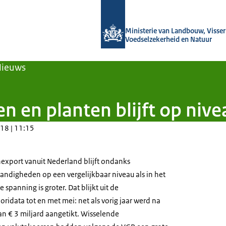
Naar de homepage van Agroberichten
Ministerie van Landbouw, Visseri
Voedselzekerheid en Natuur
Nieuws
 en planten blijft op nive
18 | 11:15
export vanuit Nederland blijft ondanks
andigheden op een vergelijkbaar niveau als in het
spanning is groter. Dat blijkt uit de
oridata tot en met mei: net als vorig jaar werd na
an € 3 miljard aangetikt. Wisselende