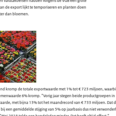
 valutakoersen hadden volgens de VGB een grote
an de export lijkt te temporiseren en planten doen
beter dan bloemen.
nd kromp de totale exportwaarde met 1% tot € 723 miljoen, waarb
emenwaarde 6% kromp. ”Vorig jaar stegen beide productgroepen in
arde, met bijna 13% tot het maandrecord van € 733 miljoen. Dat d
s bij een gemiddelde stijging van 5% op jaarbasis dus niet verwonderl
”Mei 2018 telde een handelsdag minder. Dat heeft altijd effect.”