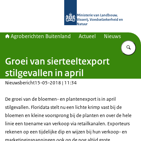
Naar de homepage van Agroberichte
Ministerie van Landbouw,
Visserij, Voedselzekerheid en
Natuur
Agroberichten Buitenland
Actueel
Nieuws
Vu
Groei van sierteeltexport
stilgevallen in april
Nieuwsbericht
15-05-2018 | 11:34
De groei van de bloemen- en plantenexport is in april
stilgevallen. Floridata stelt nu een lichte krimp vast bij de
bloemen en kleine voorsprong bij de planten en over de hele
linie een toename van verkoop via retailkanalen. Exporteurs
rekenen op een tijdelijke dip en wijzen bij hun verkoop- en
marketinginspanningen ook op de nog altijd grote