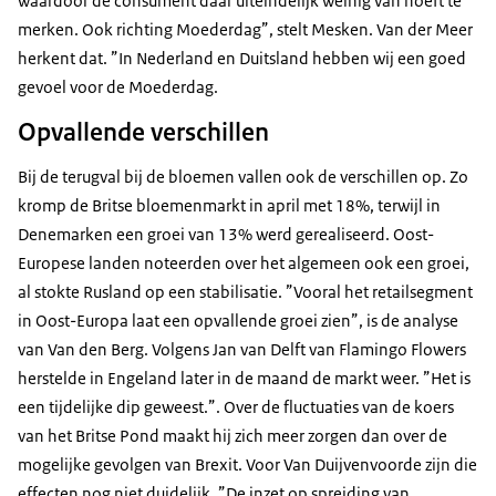
waardoor de consument daar uiteindelijk weinig van hoeft te
merken. Ook richting Moederdag”, stelt Mesken. Van der Meer
herkent dat. ”In Nederland en Duitsland hebben wij een goed
gevoel voor de Moederdag.
Opvallende verschillen
Bij de terugval bij de bloemen vallen ook de verschillen op. Zo
kromp de Britse bloemenmarkt in april met 18%, terwijl in
Denemarken een groei van 13% werd gerealiseerd. Oost-
Europese landen noteerden over het algemeen ook een groei,
al stokte Rusland op een stabilisatie. ”Vooral het retailsegment
in Oost-Europa laat een opvallende groei zien”, is de analyse
van Van den Berg. Volgens Jan van Delft van Flamingo Flowers
herstelde in Engeland later in de maand de markt weer. ”Het is
een tijdelijke dip geweest.”. Over de fluctuaties van de koers
van het Britse Pond maakt hij zich meer zorgen dan over de
mogelijke gevolgen van Brexit. Voor Van Duijvenvoorde zijn die
effecten nog niet duidelijk. ”De inzet op spreiding van