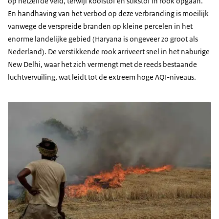
op hetzelfde veld, terwijl koolstof en stikstof in rook opgaan.
En handhaving van het verbod op deze verbranding is moeilijk
vanwege de verspreide branden op kleine percelen in het
enorme landelijke gebied (Haryana is ongeveer zo groot als
Nederland). De verstikkende rook arriveert snel in het naburige
New Delhi, waar het zich vermengt met de reeds bestaande
luchtvervuiling, wat leidt tot de extreem hoge AQI-niveaus.