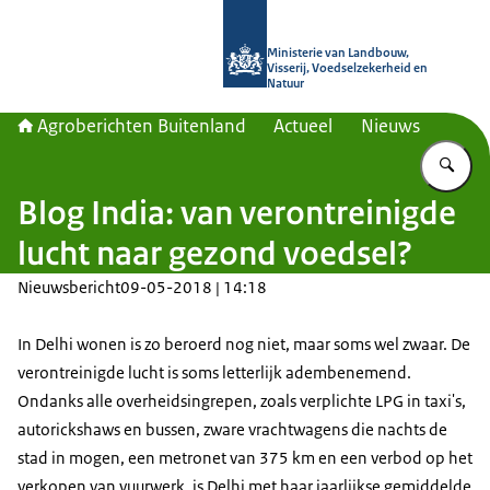
Naar de homepage van Agroberichte
Ministerie van Landbouw,
Visserij, Voedselzekerheid en
Natuur
Agroberichten Buitenland
Actueel
Nieuws
Vu
Blog India: van verontreinigde
lucht naar gezond voedsel?
Nieuwsbericht
09-05-2018 | 14:18
In Delhi wonen is zo beroerd nog niet, maar soms wel zwaar. De
verontreinigde lucht is soms letterlijk adembenemend.
Ondanks alle overheidsingrepen, zoals verplichte LPG in taxi's,
autorickshaws en bussen, zware vrachtwagens die nachts de
stad in mogen, een metronet van 375 km en een verbod op het
verkopen van vuurwerk, is Delhi met haar jaarlijkse gemiddelde