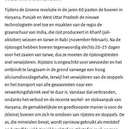
Tijdens de Groene revolutie in de jaren 60 pasten de boeren in
Haryana, Punjab en West Uttar Pradesh de nieuwe
technologieën snel toe en maakten van de regio de
graanschuur van India, die rijst produceert in Kharif (juli-
oktober) seizoen en tarwe in Rabi (november-februari). Na de
rijstoogst hebben boeren tegenwoordig slechts 20-25 dagen
voor het zaaien van tarwe, dus ze moeten de rijstoogstresten
snel verwijderen. Rijststro is ongeschikt voor veevoeder en het
ontbindt te langzaam in de grond vanwege een hoog
siliciumdioxidegehalte, terwijl het verwijderen van de stoppels
en het transport van alle gewasresten naar een
verwerkingsfabriek veel te duur is. Vandaar dat verbranden,
ondanks het verbod en de recente wortel- en stokaanpak van
Haryana, de gemakkelijkste en goedkoopste manier is voor de
(kleine) boeren om zich te ontdoen van rijststro en stoppels. De
as, die mineralen bevat, wordt opnieuw gebruikt als meststof