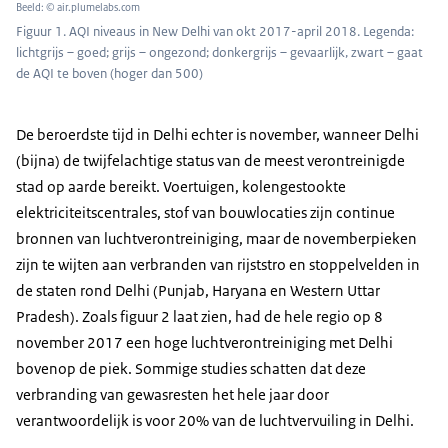
Beeld: © air.plumelabs.com
Figuur 1. AQI niveaus in New Delhi van okt 2017-april 2018. Legenda:
lichtgrijs – goed; grijs – ongezond; donkergrijs – gevaarlijk, zwart – gaat
de AQI te boven (hoger dan 500)
De beroerdste tijd in Delhi echter is november, wanneer Delhi
(bijna) de twijfelachtige status van de meest verontreinigde
stad op aarde bereikt. Voertuigen, kolengestookte
elektriciteitscentrales, stof van bouwlocaties zijn continue
bronnen van luchtverontreiniging, maar de novemberpieken
zijn te wijten aan verbranden van rijststro en stoppelvelden in
de staten rond Delhi (Punjab, Haryana en Western Uttar
Pradesh). Zoals figuur 2 laat zien, had de hele regio op 8
november 2017 een hoge luchtverontreiniging met Delhi
bovenop de piek. Sommige studies schatten dat deze
verbranding van gewasresten het hele jaar door
verantwoordelijk is voor 20% van de luchtvervuiling in Delhi.