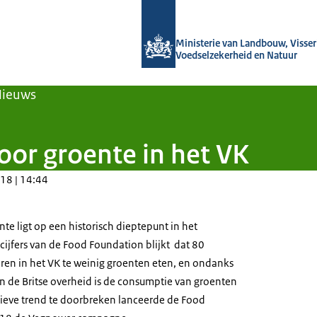
Naar de homepage van Agroberichten
Ministerie van Landbouw, Visseri
Voedselzekerheid en Natuur
Nieuws
or groente in het VK
18 | 14:44
e ligt op een historisch dieptepunt in het
cijfers van de
Food Foundation
blijkt dat 80
ren in het VK te weinig groenten eten, en ondanks
de Britse overheid is de consumptie van groenten
ieve trend te doorbreken lanceerde de
Food