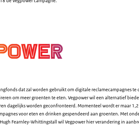
018 de
Vegpower
campagne.
er
ingfonds dat zal worden gebruikt om digitale reclamecampagnes te c
pireren om meer groenten te eten.
Vegpower
wil een alternatief bied
en dagelijks worden geconfronteerd. Momenteel wordt er maar 1,2
mpagnes voor eten en drinken gespendeerd aan groenten. Met ond
Hugh Fearnley-Whittingstall
wil
Vegpower
hier verandering in aanb