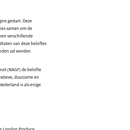
ne gestart. Deze
nties samen om de
en verschillende
ltaten van deze beloftes
nden zal worden
uit (NAGF) de belofte
vatieve, duurzame en
ederland is als enige
de
London Produce