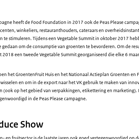
agne heeft de
Food Foundation
in 2017 ook de
Peas Please
campag
nten, winkeliers, restauranthouders, cateraars en overheidsinsta
 te stimuleren. Tijdens een
Vegetable Summit
in oktober 2017 hebb
e gedaan om de consumptie van groenten te bevorderen. Om de resu
art 2018 een tweede
Vegetable Summit
georganiseerd die elke 6 maa
 het GroentenFruit Huis en het Nationaal Actieplan Groenten en Fr
 wisselen en om in de export naar het VK gebruik te maken van inno
(ook op het gebied van verpakkingen, etikettering en marketing). N
tegenwoordigd in de
Peas Please
campagne.
duce Show
- en fruitsector is de laatste jaren ook goed vertegenwoordigd op 