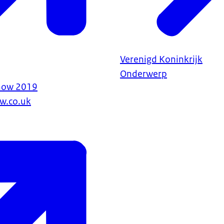
Verenigd Koninkrijk
Onderwerp
how 2019
w.co.uk