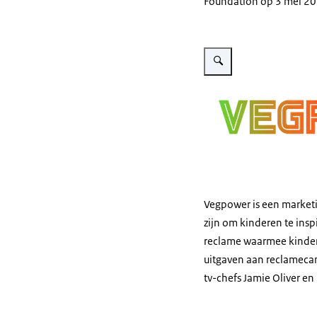
Foundation
op 3 mei 2
Vergroot afbeelding Vegpow
Vegpower
is een market
zijn om kinderen te ins
reclame waarmee kinder
uitgaven aan reclameca
tv-chefs
Jamie Oliver
en