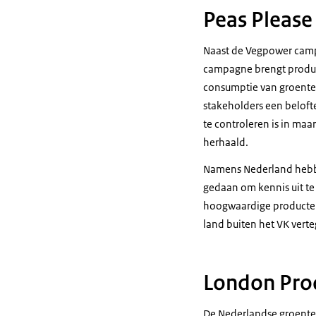
Peas Please
Naast de
Vegpower
camp
campagne brengt produce
consumptie van groenten
stakeholders een beloft
te controleren is in ma
herhaald.
Namens Nederland hebben
gedaan om kennis uit te
hoogwaardige producten 
land buiten het VK ver
London Pro
De Nederlandse groenten