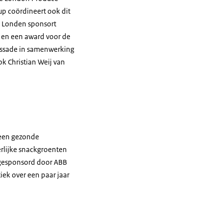
up
coördineert ook dit
n Londen sponsort
n en een award voor de
assade in samenwerking
 Christian Weij van
 een gezonde
rlijke snackgroenten
(gesponsord door ABB
iek over een paar jaar