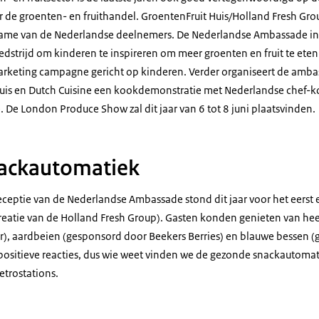
r de groenten- en fruithandel. GroentenFruit Huis/
Holland Fresh Gro
name van de Nederlandse deelnemers. De Nederlandse Ambassade i
strijd om kinderen te inspireren om meer groenten en fruit te ete
marketing campagne gericht op kinderen. Verder organiseert de amb
uis en
Dutch Cuisine
een kookdemonstratie met Nederlandse chef-kok
e. De
London Produce Show
zal dit jaar van 6 tot 8 juni plaatsvinden.
ackautomatiek
ceptie van de Nederlandse Ambassade stond dit jaar voor het eerst
reatie van de
Holland Fresh Group
). Gasten konden genieten van hee
r), aardbeien (gesponsord door Beekers Berries) en blauwe bessen 
 positieve reacties, dus wie weet vinden we de gezonde snackautomat
trostations.