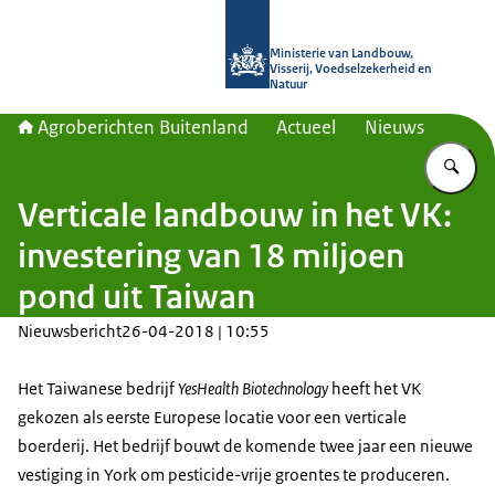
Naar de homepage van Agroberichte
Ministerie van Landbouw,
Visserij, Voedselzekerheid en
Natuur
Agroberichten Buitenland
Actueel
Nieuws
Vu
Verticale landbouw in het VK:
investering van 18 miljoen
pond uit Taiwan
Nieuwsbericht
26-04-2018 | 10:55
Het Taiwanese bedrijf
YesHealth Biotechnology
heeft het VK
gekozen als eerste Europese locatie voor een verticale
boerderij. Het bedrijf bouwt de komende twee jaar een nieuwe
vestiging in
York
om pesticide-vrije groentes te produceren.