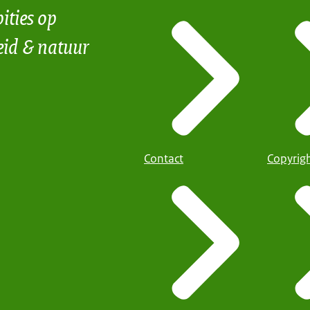
ities op
eid & natuur
Contact
Copyrig