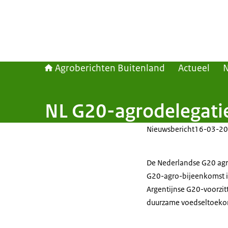
Agroberichten Buitenland
Actueel
NL G20-agrodelegatie
Nieuwsbericht
16-03-20
De Nederlandse G20
a
g
G20
-
agro
-bijeenkomst
Argentijnse
G20
-voorzit
duurzame voedseltoeko