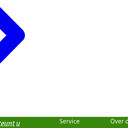
teunt u
Service
Over d