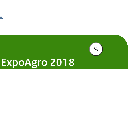
 Buitenland
j,
Vul in wat u z
n ExpoAgro 2018