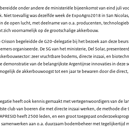
 bereidde onder andere de ministeriële bijeenkomst van eind juli vo
Niet toevallig was dezelfde week de ExpoAgro2018 in San Nicolas, vl
 in de open lucht, met deelname van o.a. producenten, technologie
ht zich voornamelijk op de grootschalige akkerbouw.
 Crisson
begeleidde
de G20
-delegatie bij het bezoek aan deze beurs
mers organiseerde. De SG van het ministerie, Del Solar, presenteerd
akkerbouwsector: zeer vruchtbare bodems, directe inzaai, en biotech
ie
demonstratie van de belangrijkste Argentijnse innovaties
in deze s
mogelijk de
akkerbouw
oogst tot een jaar te bewaren door
die
direct,
egatie heeft ook kennis gemaakt met vertegenwoordigers van
de la
otste club van boeren die met directe inzaai werken, de methode di
. AAPRESID heeft 2500 leden, en een groot toegepast onderzoekspro
n samenwerken aan o.a. duurzaam bodembeheer
met tegelijkertijd