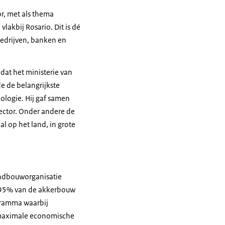
or, met als thema
akbij Rosario. Dit is dé
bedrijven, banken en
 dat het ministerie van
e de belangrijkste
nologie. Hij gaf samen
ector
.
Onder andere de
 al op het land, in
grote
ndbouworganisatie
e 95% van de akkerbouw
gramma waarbij
 maximale economische