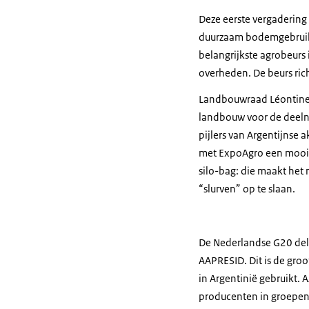
Deze eerste vergadering
duurzaam bodemgebruik. 
belangrijkste agrobeurs
overheden. De beurs ric
L
andbouwraad L
é
ontine
landbouw voor de deelne
pijlers van Argentijnse 
met Exp
oAgro een
moo
silo-bag
: die
maakt het 
“slurven”
op te slaan.
De Nederlandse
G20 del
AAPRESID. Dit is de gro
in Argentinië gebruikt
producenten in groepe