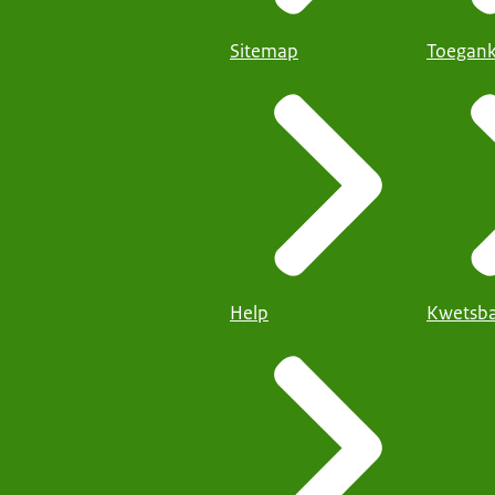
Sitemap
Toegank
Help
Kwetsba