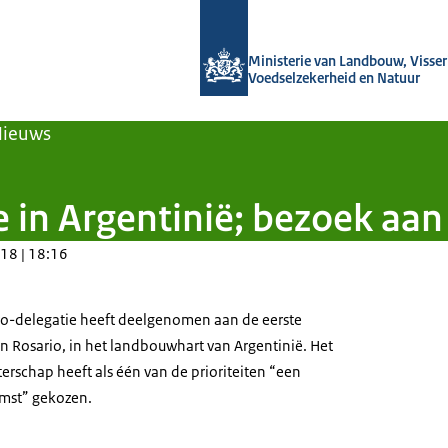
Naar de homepage van Agroberichten
Ministerie van Landbouw, Visseri
Voedselzekerheid en Natuur
Nieuws
 in Argentinië; bezoek aa
18 | 18:16
ro
-
delegatie heeft deelgenomen aan de eerste
in Rosario,
in het landbouwhart
van Argentini
ë
.
Het
terschap heeft als één van de prioriteiten “
een
mst
” gekozen
.