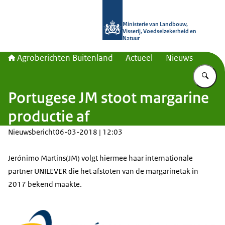
Naar de homepage van Agroberichte
Ministerie van Landbouw,
Visserij, Voedselzekerheid en
Natuur
Agroberichten Buitenland
Actueel
Nieuws
Vu
Portugese JM stoot margarine
productie af
Nieuwsbericht
06-03-2018 | 12:03
Jerónimo Martins(JM) volgt hiermee haar internationale
partner UNILEVER die het afstoten van de margarinetak in
2017 bekend maakte.