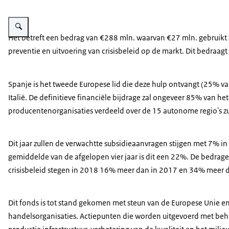
Vergroot afbeelding Groente en fruit
Het betreft een bedrag van €288 mln. waarvan €27 mln. gebruikt 
preventie en uitvoering van crisisbeleid op de markt. Dit bedraag
Spanje is het tweede Europese lid die deze hulp ontvangt (25% va
Italië. De definitieve financiële bijdrage zal ongeveer 85% van he
producentenorganisaties verdeeld over de 15 autonome regio's z
Dit jaar zullen de verwachtte subsidieaanvragen stijgen met 7% in
gemiddelde van de afgelopen vier jaar is dit een 22%. De bedragen
crisisbeleid stegen in 2018 16% meer dan in 2017 en 34% meer 
Dit fonds is tot stand gekomen met steun van de Europese Unie e
handelsorganisaties. Actiepunten die worden uitgevoerd met behul