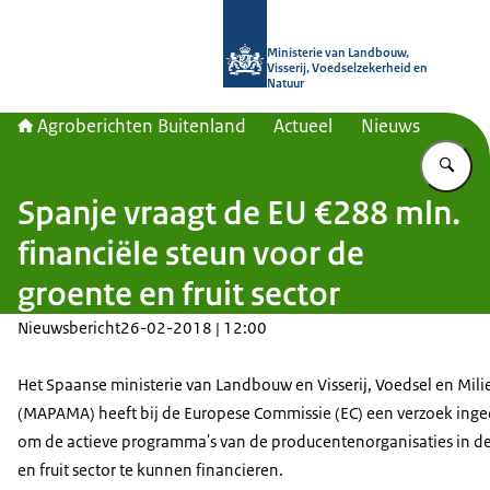
Naar de homepage van Agroberichte
Ministerie van Landbouw,
Visserij, Voedselzekerheid en
Natuur
Agroberichten Buitenland
Actueel
Nieuws
Vu
Spanje vraagt de EU €288 mln.
financiële steun voor de
groente en fruit sector
Nieuwsbericht
26-02-2018 | 12:00
Het Spaanse ministerie van Landbouw en Visserij, Voedsel en Mili
(MAPAMA) heeft bij de Europese Commissie (EC) een verzoek ing
om de actieve programma's van de producentenorganisaties in d
en fruit sector te kunnen financieren.