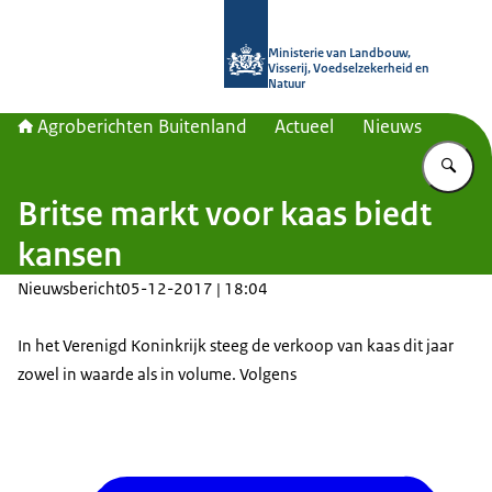
Naar de homepage van Agroberichte
Ministerie van Landbouw,
Visserij, Voedselzekerheid en
Natuur
Agroberichten Buitenland
Actueel
Nieuws
Vu
Britse markt voor kaas biedt
kansen
Nieuwsbericht
05-12-2017 | 18:04
In het Verenigd Koninkrijk steeg de verkoop van kaas dit jaar
zowel in waarde als in volume. Volgens