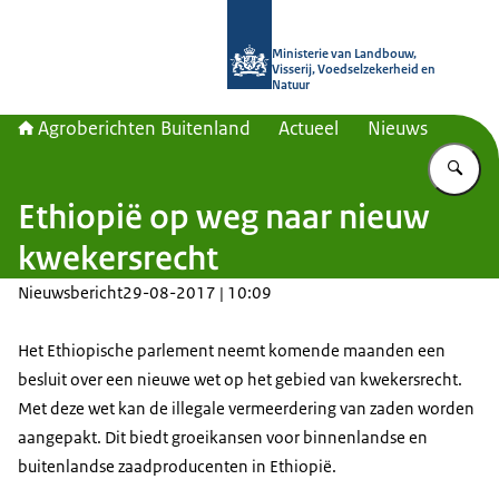
Naar de homepage van Agroberichte
Ministerie van Landbouw,
Visserij, Voedselzekerheid en
Natuur
Agroberichten Buitenland
Actueel
Nieuws
Vu
Ethiopië op weg naar nieuw
kwekersrecht
Nieuwsbericht
29-08-2017 | 10:09
Het Ethiopische parlement neemt komende maanden een
besluit over een nieuwe wet op het gebied van kwekersrecht.
Met deze wet kan de illegale vermeerdering van zaden worden
aangepakt. Dit biedt groeikansen voor binnenlandse en
buitenlandse zaadproducenten in Ethiopië.