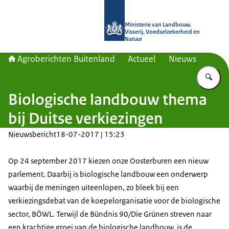
Naar de homepage van Agroberichte
Ministerie van Landbouw,
Visserij, Voedselzekerheid en
Natuur
Agroberichten Buitenland
Actueel
Nieuws
Vu
Biologische landbouw thema
bij Duitse verkiezingen
Nieuwsbericht
18-07-2017 | 15:23
Op 24 september 2017 kiezen onze Oosterburen een nieuw
parlement. Daarbij is biologische landbouw een onderwerp
waarbij de meningen uiteenlopen, zo bleek bij een
verkiezingsdebat van de koepelorganisatie voor de biologische
sector, BÖWL. Terwijl de Bündnis 90/Die Grünen streven naar
een krachtige groei van de biologische landbouw, is de