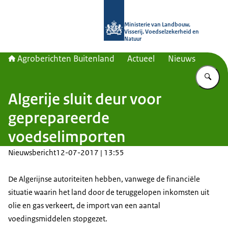
Naar de homepage van Agroberichte
Ministerie van Landbouw,
Visserij, Voedselzekerheid en
Natuur
Agroberichten Buitenland
Actueel
Nieuws
Vu
Algerije sluit deur voor
geprepareerde
voedselimporten
Nieuwsbericht
12-07-2017 | 13:55
De Algerijnse autoriteiten hebben, vanwege de financiële
situatie waarin het land door de teruggelopen inkomsten uit
olie en gas verkeert, de import van een aantal
voedingsmiddelen stopgezet.