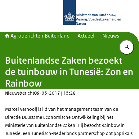
Naar de homepage van Agroberichte
Ministerie van Landbouw,
Visserij, Voedselzekerheid en
Natuur
Agroberichten Buitenland
Actueel
Nieuws
Vu
Buitenlandse Zaken bezoekt
de tuinbouw in Tunesië: Zon en
Rainbow
Nieuwsbericht
09-05-2017 | 15:28
Marcel Vernooij is lid van het management team van de
Directie Duurzame Economische Ontwikkeling bij het
Ministerie van Buitenlandse Zaken. Hij bezocht Rainbow in
Tunesië, een Tunesisch-Nederlands partnerschap dat paprika’s