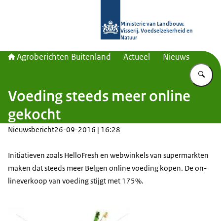
Naar de homepage van Agroberichte
Ministerie van Landbouw,
Visserij, Voedselzekerheid en
Natuur
Agroberichten Buitenland
Actueel
Nieuws
Vu
Voeding steeds meer online
gekocht
Nieuwsbericht
26-09-2016 | 16:28
Initiatieven zoals HelloFresh en webwinkels van supermarkten
maken dat steeds meer Belgen online voeding kopen. De on-
lineverkoop van voeding stijgt met 175%.