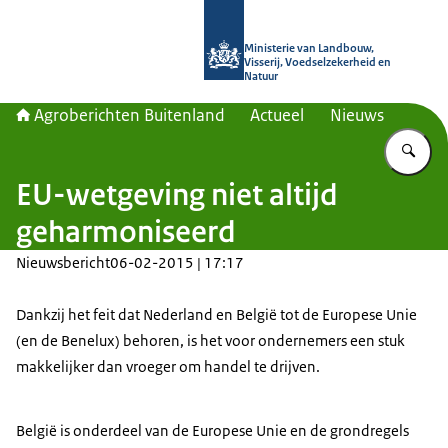
Naar de homepage van Agroberichte
Ministerie van Landbouw,
Visserij, Voedselzekerheid en
Natuur
Agroberichten Buitenland
Actueel
Nieuws
Vu
EU-wetgeving niet altijd
geharmoniseerd
Nieuwsbericht
06-02-2015 | 17:17
Dankzij het feit dat Nederland en België tot de Europese Unie
(en de Benelux) behoren, is het voor ondernemers een stuk
makkelijker dan vroeger om handel te drijven.
België is onderdeel van de Europese Unie en de grondregels