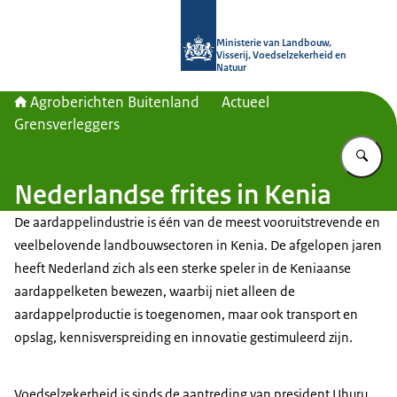
Naar de homepage van Agroberichte
Ministerie van Landbouw,
Visserij, Voedselzekerheid en
Natuur
Agroberichten Buitenland
Actueel
Grensverleggers
Vu
Nederlandse frites in Kenia
De aardappelindustrie is één van de meest vooruitstrevende en
veelbelovende landbouwsectoren in Kenia. De afgelopen jaren
heeft Nederland zich als een sterke speler in de Keniaanse
aardappelketen bewezen, waarbij niet alleen de
aardappelproductie is toegenomen, maar ook transport en
opslag, kennisverspreiding en innovatie gestimuleerd zijn.
Voedselzekerheid is sinds de aantreding van president Uhuru