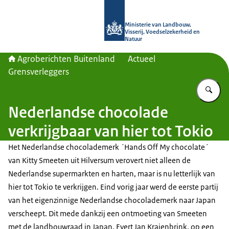
Naar de homepage van Agroberichte
Ministerie van Landbouw,
Visserij, Voedselzekerheid en
Natuur
Agroberichten Buitenland
Actueel
Grensverleggers
Vu
Nederlandse chocolade
verkrijgbaar van hier tot Tokio
Het Nederlandse chocolademerk ´Hands Off My chocolate´
van Kitty Smeeten uit Hilversum verovert niet alleen de
Nederlandse supermarkten en harten, maar is nu letterlijk van
hier tot Tokio te verkrijgen. Eind vorig jaar werd de eerste partij
van het eigenzinnige Nederlandse chocolademerk naar Japan
verscheept. Dit mede dankzij een ontmoeting van Smeeten
met de landbouwraad in Japan, Evert Jan Krajenbrink, op een