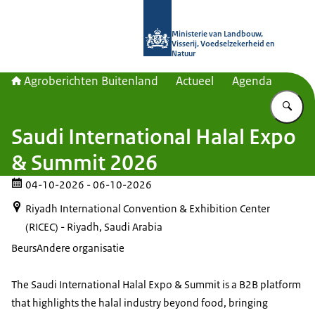
Naar de homepage van Agroberichte
Ministerie van Landbouw,
Visserij, Voedselzekerheid en
Natuur
Agroberichten Buitenland
Actueel
Agenda
Vu
Saudi International Halal Expo
& Summit 2026
04-10-2026
- 06-10-2026
Riyadh International Convention & Exhibition Center
(RICEC) - Riyadh, Saudi Arabia
Beurs
Andere organisatie
The Saudi International Halal Expo & Summit is a B2B platform
that highlights the halal industry beyond food, bringing