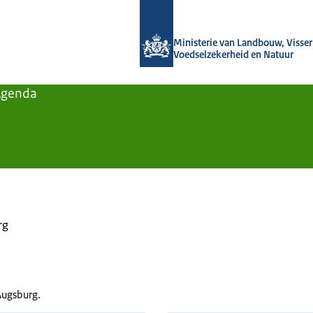
Naar de homepage van Agroberichten
Ministerie van Landbouw, Visseri
Voedselzekerheid en Natuur
Agenda
rg
e
Augsburg.