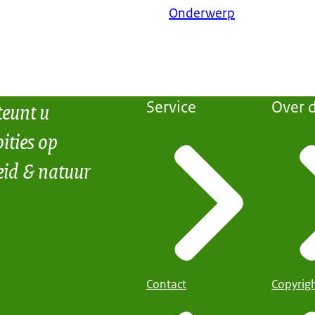
Onderwerp
teunt u
Service
Over d
ities op
eid & natuur
Contact
Copyrig