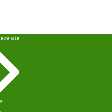
eze site
ht