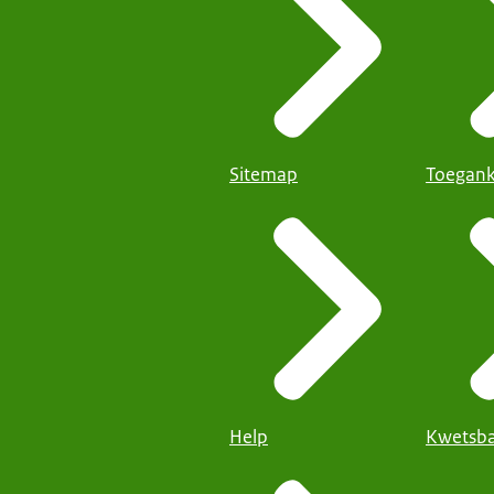
Sitemap
Toegank
Help
Kwetsba