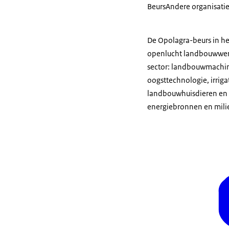
Beurs
Andere organisati
De Opolagra-beurs in he
openlucht landbouwwerk-
sector: landbouwmachin
oogsttechnologie, irrig
landbouwhuisdieren en 
energiebronnen en mil