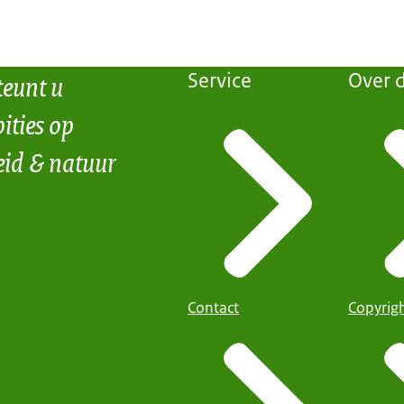
teunt u
Service
Over d
ities op
eid & natuur
Contact
Copyrig