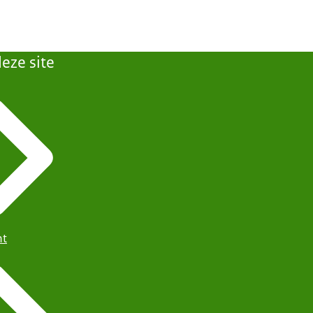
eze site
ht