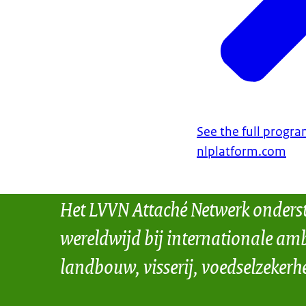
See the full progr
nlplatform.com
Het LVVN Attaché Netwerk onders
wereldwijd bij internationale amb
landbouw, visserij, voedselzekerh