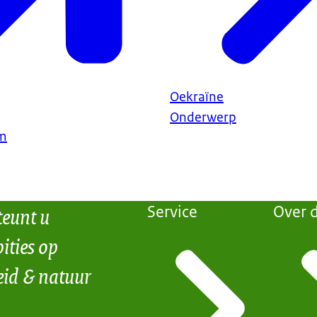
Oekraïne
Onderwerp
am
teunt u
Service
Over d
ities op
eid & natuur