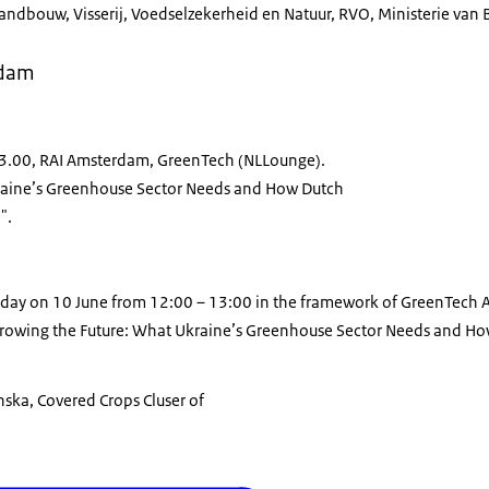
Landbouw, Visserij, Voedselzekerheid en Natuur, RVO, Ministerie van
rdam
13.00, RAI Amsterdam, GreenTech (NLLounge).
raine’s Greenhouse Sector Needs and How Dutch
e".
sday on 10 June from 12:00 – 13:00 in the framework of GreenTech
rowing the Future: What Ukraine’s Greenhouse Sector Needs and Ho
nska, Covered Crops Cluser of