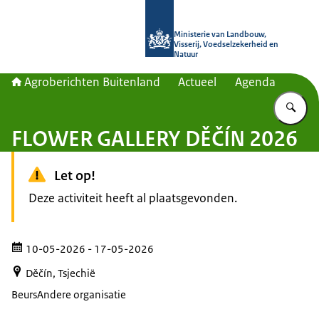
Naar de homepage van Agroberichte
Ministerie van Landbouw,
Visserij, Voedselzekerheid en
Natuur
Agroberichten Buitenland
Actueel
Agenda
Vu
FLOWER GALLERY DĚČÍN 2026
Let op!
Deze activiteit heeft al plaatsgevonden.
10-05-2026
- 17-05-2026
Děčín, Tsjechië
Beurs
Andere organisatie