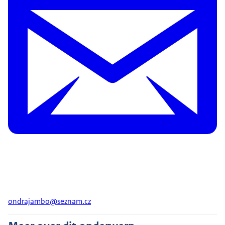
ondrajambo@seznam.cz